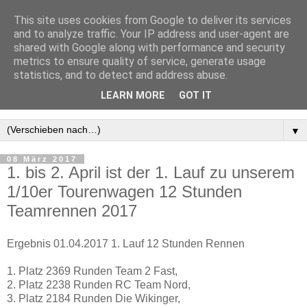
This site uses cookies from Google to deliver its services
and to analyze traffic. Your IP address and user-agent are
shared with Google along with performance and security
metrics to ensure quality of service, generate usage
statistics, and to detect and address abuse.
LEARN MORE
GOT IT
▼
08 März 2017
1. bis 2. April ist der 1. Lauf zu unserem
1/10er Tourenwagen 12 Stunden
Teamrennen 2017
Ergebnis 01.04.2017 1. Lauf 12 Stunden Rennen
1. Platz 2369 Runden Team 2 Fast,
2. Platz 2238 Runden RC Team Nord,
3. Platz 2184 Runden Die Wikinger,