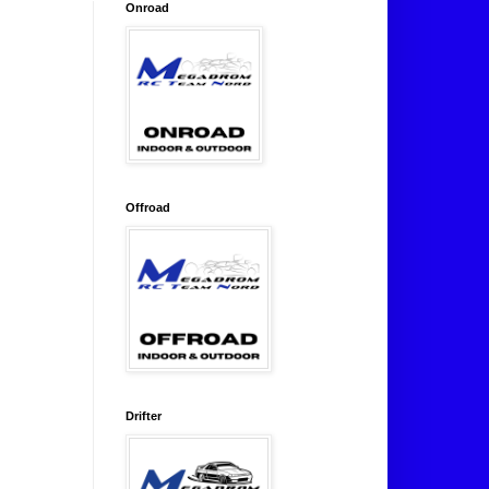
Onroad
Offroad
Drifter