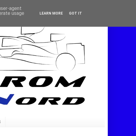
 user-agent
nerate usage
LEARN MORE
GOT IT
4