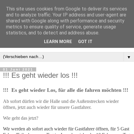
This site uses cookies from Google to deliver its services
and to analyze traffic. Your IP address and user-agent are
shared with Google along with performance and security
metrics to ensure quality of service, generate usage
statistics, and to detect and address abuse.
LEARN MORE
GOT IT
▼
01 Juni 2021
!!! Es geht wieder los !!!
!!! Es geht wieder Los, für alle die fahren möchten !!!
Ab sofort dürfen wir die Halle und die Außenstrecken wieder
öffnen, jetzt auch wieder für unsere Gastfahrer.
Wie geht das jetzt?
Wir werden ab sofort auch wieder für Gastfahrer öffnen, für 5 Gast